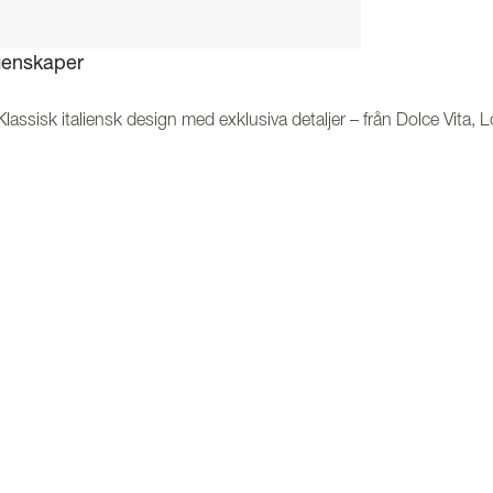
enskaper
Klassisk italiensk design med exklusiva detaljer – från Dolce Vita, L
Kan kombineras med vitvaror i samma design – skapa en enhetlig oc
5 gasbrännare från Sabaf – inklusive 1 kraftfull treringsbrännare för
Gjutjärnsgaller – robusta, stabila och enkla att rengöra
Sömlös häll – förhindrar att smuts och spill samlas i skarvar
Dubbla multifunktionsugnar på 70 och 40 liter – maximal flexibilitet fö
Trippelglas i ugnsluckan – ökad säkerhet och bättre värmeisolerin
Emaljerad ugn med Easy Clean – gör rengöringen snabb och smid
skrivning
an hittar du all information om funktioner, innehåll, mått, vikt och ö