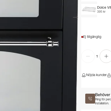
Dolce Vit
395 kr
Ej tillgänglig
1
Nöjda kunder
Behöver 
Ring för per
installation.