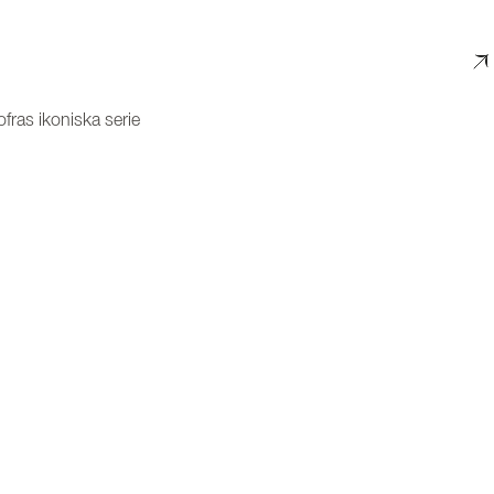
ofras ikoniska serie
h stilren helhet i köket
 snabb tillagning och professionella resultat
r att tillaga flera rätter samtidigt
g
ig
vriga specifikationer. Klicka på pilarna för att visa mer information.