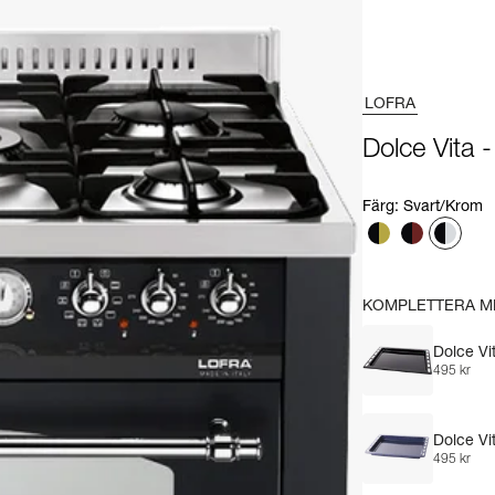
LOFRA
Dolce Vita 
Färg
:
Svart/Krom
KOMPLETTERA M
Dolce Vi
495 kr
Dolce Vi
495 kr