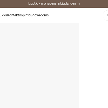
Upptäck månadens erbjudanden →
Säker betalning
Nöjda kunder
Prisgaranti
Personlig rådgivning
uider
Kontakt
Köpinfo
Showrooms
Upptäck månadens erbjudanden →