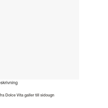
skrivning
fra Dolce Vita galler till sidougn
nsgaller från Lofra med måtten 22 (bredd) x 37,5 (djup) cm. Detta ga