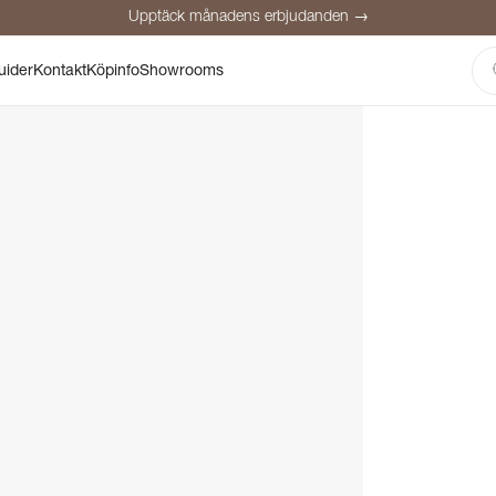
Upptäck månadens erbjudanden →
Säker betalning
Nöjda kunder
Prisgaranti
Personlig rådgivning
uider
Kontakt
Köpinfo
Showrooms
Upptäck månadens erbjudanden →