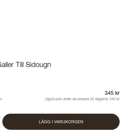
aller Till Sidougn
345 kr
ar
Lägsta pris under de senaste 30 dagarna:
345 kr
LÄGG I VARUKORGEN