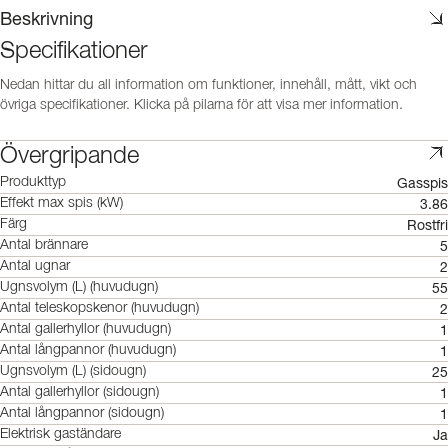
Beskrivning
Specifikationer
Nedan hittar du all information om funktioner, innehåll, mått, vikt och
övriga specifikationer. Klicka på pilarna för att visa mer information.
Övergripande
Gasspis
Produkttyp
3.86
Effekt max spis (kW)
Rostfri
Färg
5
Antal brännare
2
Antal ugnar
55
Ugnsvolym (L) (huvudugn)
2
Antal teleskopskenor (huvudugn)
1
Antal gallerhyllor (huvudugn)
1
Antal långpannor (huvudugn)
25
Ugnsvolym (L) (sidougn)
1
Antal gallerhyllor (sidougn)
1
Antal långpannor (sidougn)
Ja
Elektrisk gaständare