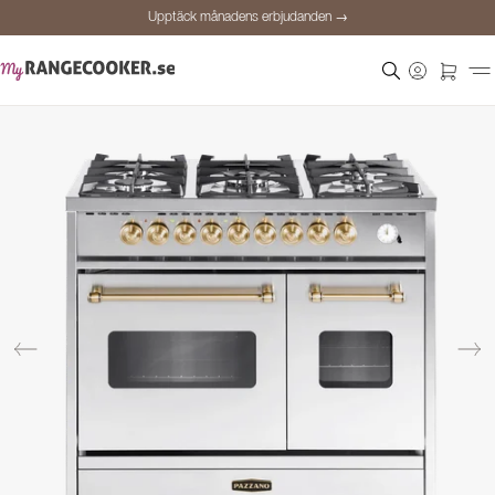
Upptäck månadens erbjudanden →
Säker betalning
Nöjda kunder
Prisgaranti
Personlig rådgivning
Upptäck månadens erbjudanden →