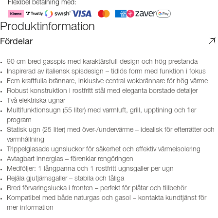
Flexibel betalning med:
Produktinformation
Fördelar
90 cm bred gasspis med karaktärsfull design och hög prestanda
Inspirerad av italiensk spisdesign – tidlös form med funktion i fokus
Fem kraftfulla brännare, inklusive central wokbrännare för hög värme
Robust konstruktion i rostfritt stål med eleganta borstade detaljer
Två elektriska ugnar
Multifunktionsugn (55 liter) med varmluft, grill, upptining och fler
program
Statisk ugn (25 liter) med över-/undervärme – idealisk för efterrätter och
varmhållning
Trippelglasade ugnsluckor för säkerhet och effektiv värmeisolering
Avtagbart innerglas – förenklar rengöringen
Medföljer: 1 långpanna och 1 rostfritt ugnsgaller per ugn
Rejäla gjutjärnsgaller – stabila och tåliga
Bred förvaringslucka i fronten – perfekt för plåtar och tillbehör
Kompatibel med både naturgas och gasol – kontakta kundtjänst för
mer information