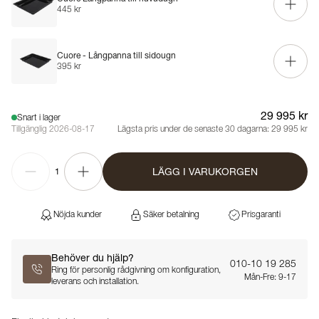
445 kr
Cuore - Långpanna till sidougn
395 kr
29 995 kr
Snart i lager
Tillgänglig 2026-08-17
Lägsta pris under de senaste 30 dagarna:
29 995 kr
LÄGG I VARUKORGEN
1
Nöjda kunder
Säker betalning
Prisgaranti
Behöver du hjälp?
010-10 19 285
Ring för personlig rådgivning om konfiguration,
Mån-Fre: 9-17
leverans och installation.