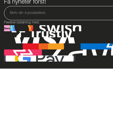
Få nyheter först!
Flexibel betalning med: