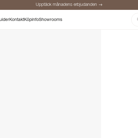
Upptäck månadens erbjudanden →
Säker betalning
Nöjda kunder
Prisgaranti
Personlig rådgivning
uider
Kontakt
Köpinfo
Showrooms
Upptäck månadens erbjudanden →