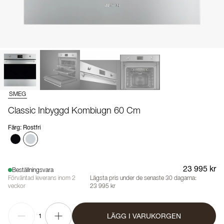
SMEG
Classic Inbyggd Kombiugn 60 Cm
Färg
:
Rostfri
23 995 kr
Beställningsvara
Förväntad leverans inom 2
Lägsta pris under de senaste 30 dagarna:
veckor
23 995 kr
LÄGG I VARUKORGEN
1