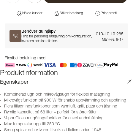
Nöjda kunder
Säker betalning
Prisgaranti
Behöver du hjälp?
010-10 19 285
Ring för personlig rådgivning om konfiguration,
Mån-Fre: 9-17
leverans och installation.
Flexibel betalning med:
Produktinformation
Egenskaper
Kombinerad ugn och mikrovågsugn för flexibel matlagning
Mikrovågsfunktion på 900 W för snabb uppvärmning och upptining
Flera tillagningsfunktioner som varmluft, grill, pizza och jäsning
Rymlig kapacitet på 68 liter – perfekt för större rätter
Vapor Clean rengöringsfunktion för enkel underhållning
Max temperatur upp till 250 °C
Smeg spisar och vitvaror tillverkas i Italien sedan 1948