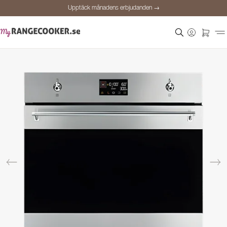
Upptäck månadens erbjudanden →
Säker betalning
Nöjda kunder
Prisgaranti
Personlig rådgivning
Upptäck månadens erbjudanden →