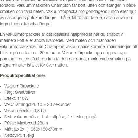
förstörs. Vakuummaskinen Champion tar bort luften och stänger in både
smaken och färskheten. Vakuumförpacka morgondagens lunch eller njut
av säsongens guldkorn längre – håller lättförstörda eller sällan använda
ingredienser fräscha längre.
En vakuumförpackare är det idealiska hjälpmedlet när du snabbt vill
marinera kött eller andra livsmedel. Med maten och marinaden
vakuumförpackade i en Champion vakuumpåse kommer marineringen att
bli klar på endast ca. 20 minuter. Vakuumförpackningen öppnar upp
porerna i maten så att du kan få den där goda, marinerade smaken på
några minuter istället för över natten.
Produktspecifikationer:
Vakuumförpackare
Färg: Svart/silver
Effekt: 110W
VAC/Tätningstid: 10 ~ 20 sekunder
Vakuumeffekt: -0,8 bar
5 st. vakuumpåsar, 1 st. rullpåse, 1 st. slang ingår
Påsar: Maxbredd 28cm
Mått (LxBxH): 360x150x78mm
Nettovikt: 1,4kg