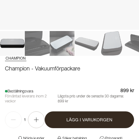
CHAMPION
Champion - Vakuumförpackare
899 kr
Beställningsvara
Förväntad leverans inom 2
Lägsta pris under de senaste 30 dagarna:
veckor
899 kr
LÄGG I VARUKORGEN
1
Nöjda kunder
Säker betalning
Prisgaranti