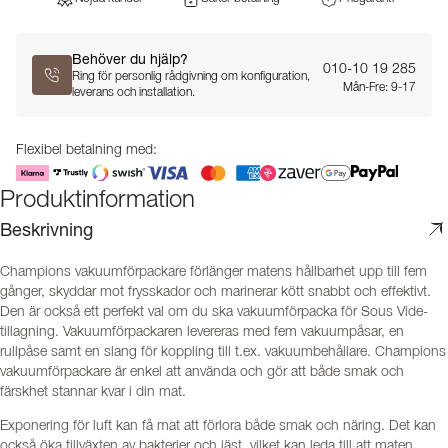
Behöver du hjälp?
010-10 19 285
Ring för personlig rådgivning om konfiguration,
Mån-Fre: 9-17
leverans och installation.
Flexibel betalning med:
Produktinformation
Beskrivning
Champions vakuumförpackare förlänger matens hållbarhet upp till fem
gånger, skyddar mot frysskador och marinerar kött snabbt och effektivt.
Den är också ett perfekt val om du ska vakuumförpacka för Sous Vide-
tillagning. Vakuumförpackaren levereras med fem vakuumpåsar, en
rullpåse samt en slang för koppling till t.ex. vakuumbehållare. Champions
vakuumförpackare är enkel att använda och gör att både smak och
färskhet stannar kvar i din mat.
Exponering för luft kan få mat att förlora både smak och näring. Det kan
också öka tillväxten av bakterier och jäst, vilket kan leda till att maten