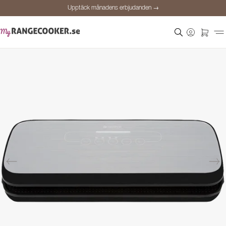
Upptäck månadens erbjudanden →
Säker betalning
Nöjda kunder
Prisgaranti
Personlig rådgivning
Upptäck månadens erbjudanden →