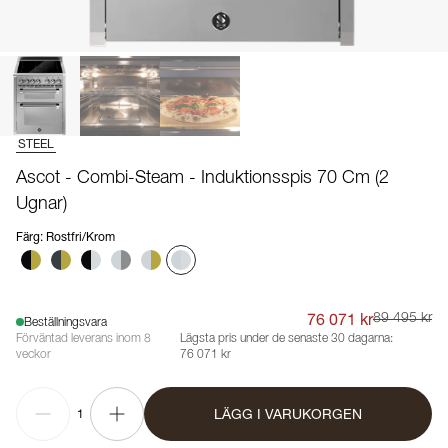
STEEL
Ascot - Combi-Steam - Induktionsspis 70 Cm (2
Ugnar)
Färg
:
Rostfri/Krom
76 071 kr
89 495 kr
Beställningsvara
Förväntad leverans inom 8
Lägsta pris under de senaste 30 dagarna:
veckor
76 071 kr
LÄGG I VARUKORGEN
1