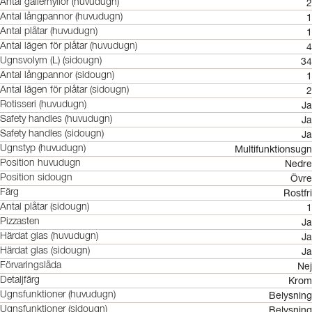
2
Antal gallerhyllor (huvudugn)
1
Antal långpannor (huvudugn)
1
Antal plåtar (huvudugn)
4
Antal lägen för plåtar (huvudugn)
34
Ugnsvolym (L) (sidougn)
1
Antal långpannor (sidougn)
2
Antal lägen för plåtar (sidougn)
Ja
Rotisseri (huvudugn)
Ja
Safety handles (huvudugn)
Ja
Safety handles (sidougn)
Multifunktionsugn
Ugnstyp (huvudugn)
Nedre
Position huvudugn
Övre
Position sidougn
Rostfri
Färg
1
Antal plåtar (sidougn)
Ja
Pizzasten
Ja
Härdat glas (huvudugn)
Ja
Härdat glas (sidougn)
Nej
Förvaringslåda
Krom
Detaljfärg
Belysning
Ugnsfunktioner (huvudugn)
Belysning
Ugnsfunktioner (sidougn)