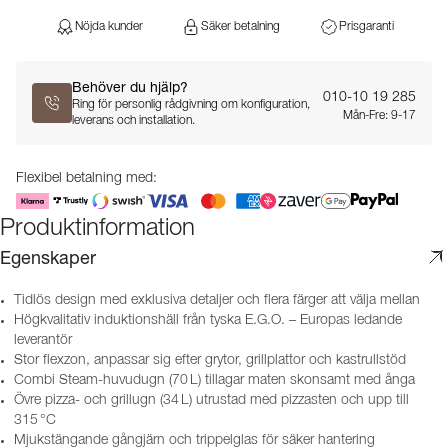
Nöjda kunder
Säker betalning
Prisgaranti
Behöver du hjälp?
010-10 19 285
Ring för personlig rådgivning om konfiguration,
Mån-Fre: 9-17
leverans och installation.
Flexibel betalning med:
Produktinformation
Egenskaper
Tidlös design med exklusiva detaljer och flera färger att välja mellan
Högkvalitativ induktionshäll från tyska E.G.O. – Europas ledande
leverantör
Stor flexzon, anpassar sig efter grytor, grillplattor och kastrullstöd
Combi Steam-huvudugn (70 L) tillagar maten skonsamt med ånga
Övre pizza- och grillugn (34 L) utrustad med pizzasten och upp till
315 °C
Mjukstängande gångjärn och trippelglas för säker hantering