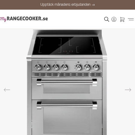
Upptäck månadens erbjudanden →
Säker betalning
Nöjda kunder
Prisgaranti
Personlig rådgivning
Upptäck månadens erbjudanden →