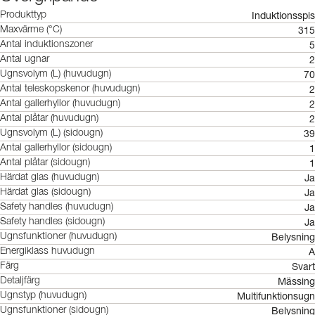
Induktionsspis
Produkttyp
315
Maxvärme (°C)
5
Antal induktionszoner
2
Antal ugnar
70
Ugnsvolym (L) (huvudugn)
2
Antal teleskopskenor (huvudugn)
2
Antal gallerhyllor (huvudugn)
2
Antal plåtar (huvudugn)
39
Ugnsvolym (L) (sidougn)
1
Antal gallerhyllor (sidougn)
1
Antal plåtar (sidougn)
Ja
Härdat glas (huvudugn)
Ja
Härdat glas (sidougn)
Ja
Safety handles (huvudugn)
Ja
Safety handles (sidougn)
Belysning
Ugnsfunktioner (huvudugn)
A
Energiklass huvudugn
Svart
Färg
Mässing
Detaljfärg
Multifunktionsugn
Ugnstyp (huvudugn)
Belysning
Ugnsfunktioner (sidougn)