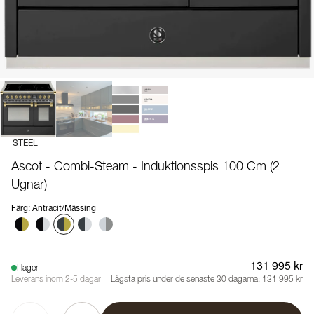
STEEL
Ascot - Combi-Steam - Induktionsspis 100 Cm (2
Ugnar)
Färg
:
Antracit/Mässing
131 995 kr
I lager
Leverans inom 2-5 dagar
Lägsta pris under de senaste 30 dagarna:
131 995 kr