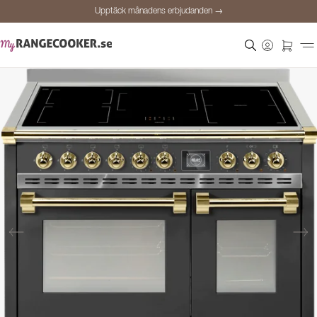
Upptäck månadens erbjudanden →
Säker betalning
Nöjda kunder
Prisgaranti
Personlig rådgivning
Upptäck månadens erbjudanden →