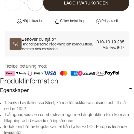
LÄGG I VARUKORGEN
1
Nöjda kunder
Säker betalning
Prisgaranti
Behöver du hjälp?
010-10 19 285
Ring för personlig rådgivning om konfiguration,
Mån-Fre: 9-17
leverans och installation.
Flexibel betalning med:
Produktinformation
Egenskaper
Tillverkad av italienska Steel, kända för exklusiva spisar i rostfritt stål
sedan 1922
Två ugnar, varav en combi-steam-ugn med ångfunktion för skonsam
tillagning och bevarade näringsämnen
Induktionshäll av högsta kvalitet från tyska E.G.O., Europas ledande
leverantör