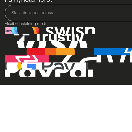
Få nyheter först!
Flexibel betalning med: