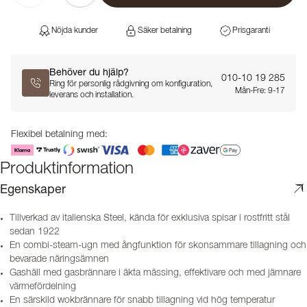
Nöjda kunder
Säker betalning
Prisgaranti
Behöver du hjälp?
010-10 19 285
Ring för personlig rådgivning om konfiguration,
Mån-Fre: 9-17
leverans och installation.
Flexibel betalning med:
Produktinformation
Egenskaper
Tillverkad av italienska Steel, kända för exklusiva spisar i rostfritt stål
sedan 1922
En combi-steam-ugn med ångfunktion för skonsammare tillagning och
bevarade näringsämnen
Gashäll med gasbrännare i äkta mässing, effektivare och med jämnare
värmefördelning
En särskild wokbrännare för snabb tillagning vid hög temperatur