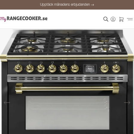
Upptäck månadens erbjudanden →
Säker betalning
Nöjda kunder
Prisgaranti
Personlig rådgivning
Upptäck månadens erbjudanden →