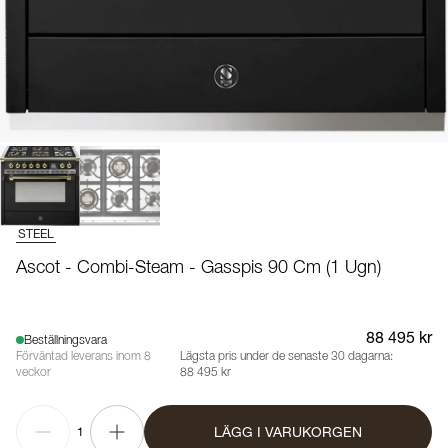
STEEL
Ascot - Combi-Steam - Gasspis 90 Cm (1 Ugn)
88 495 kr
Beställningsvara
Förväntad leverans inom 8
Lägsta pris under de senaste 30 dagarna:
veckor
88 495 kr
LÄGG I VARUKORGEN
1