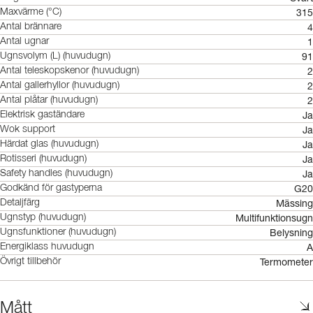
315
Maxvärme (°C)
4
Antal brännare
1
Antal ugnar
91
Ugnsvolym (L) (huvudugn)
2
Antal teleskopskenor (huvudugn)
2
Antal gallerhyllor (huvudugn)
2
Antal plåtar (huvudugn)
Ja
Elektrisk gaständare
Ja
Wok support
Ja
Härdat glas (huvudugn)
Ja
Rotisseri (huvudugn)
Ja
Safety handles (huvudugn)
G20
Godkänd för gastyperna
Mässing
Detaljfärg
Multifunktionsugn
Ugnstyp (huvudugn)
Belysning
Ugnsfunktioner (huvudugn)
A
Energiklass huvudugn
Termometer
Övrigt tillbehör
Mått