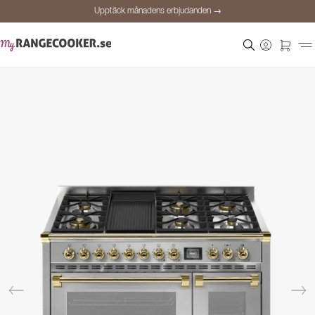
Upptäck månadens erbjudanden →
Säker betalning
Nöjda kunder
Prisgaranti
Personlig rådgivning
Upptäck månadens erbjudanden →