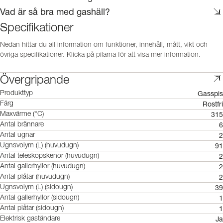
Vad är så bra med gashäll?
Specifikationer
Nedan hittar du all information om funktioner, innehåll, mått, vikt och
övriga specifikationer. Klicka på pilarna för att visa mer information.
Övergripande
Gasspis
Produkttyp
Rostfri
Färg
315
Maxvärme (°C)
6
Antal brännare
2
Antal ugnar
91
Ugnsvolym (L) (huvudugn)
2
Antal teleskopskenor (huvudugn)
2
Antal gallerhyllor (huvudugn)
2
Antal plåtar (huvudugn)
39
Ugnsvolym (L) (sidougn)
1
Antal gallerhyllor (sidougn)
1
Antal plåtar (sidougn)
Ja
Elektrisk gaständare