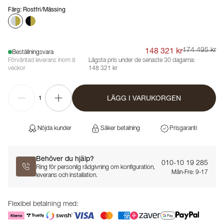
Färg
:
Rostfri/Mässing
148 321 kr
174 495 kr
Beställningsvara
Förväntad leverans inom 8
Lägsta pris under de senaste 30 dagarna:
veckor
148 321 kr
LÄGG I VARUKORGEN
1
Nöjda kunder
Säker betalning
Prisgaranti
Behöver du hjälp?
010-10 19 285
Ring för personlig rådgivning om konfiguration,
Mån-Fre: 9-17
leverans och installation.
Flexibel betalning med: