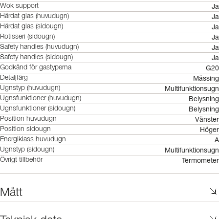
Ja
Wok support
Ja
Härdat glas (huvudugn)
Ja
Härdat glas (sidougn)
Ja
Rotisseri (sidougn)
Ja
Safety handles (huvudugn)
Ja
Safety handles (sidougn)
G20
Godkänd för gastyperna
Mässing
Detaljfärg
Multifunktionsugn
Ugnstyp (huvudugn)
Belysning
Ugnsfunktioner (huvudugn)
Belysning
Ugnsfunktioner (sidougn)
Vänster
Position huvudugn
Höger
Position sidougn
A
Energiklass huvudugn
Multifunktionsugn
Ugnstyp (sidougn)
Termometer
Övrigt tillbehör
Mått