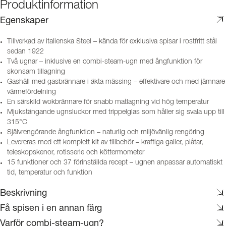
Produktinformation
Egenskaper
Tillverkad av italienska Steel – kända för exklusiva spisar i rostfritt stål
sedan 1922
Två ugnar – inklusive en combi-steam-ugn med ångfunktion för
skonsam tillagning
Gashäll med gasbrännare i äkta mässing – effektivare och med jämnare
värmefördelning
En särskild wokbrännare för snabb matlagning vid hög temperatur
Mjukstängande ugnsluckor med trippelglas som håller sig svala upp till
315°C
Självrengörande ångfunktion – naturlig och miljövänlig rengöring
Levereras med ett komplett kit av tillbehör – kraftiga galler, plåtar,
teleskopskenor, rotisserie och köttermometer
15 funktioner och 37 förinställda recept – ugnen anpassar automatiskt
tid, temperatur och funktion
Beskrivning
Få spisen i en annan färg
Varför combi-steam-ugn?